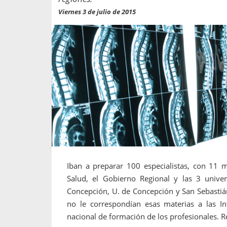
propaga a un gran númer
os entregados por la
Viernes 3 de julio de 2015
oría sobre viajes al extranjero
onas que deben hacer...
Iban a preparar 100 especialistas, con 11 m
Salud, el Gobierno Regional y las 3 univ
Concepción, U. de Concepción y San Sebastiá
no le correspondían esas materias a las I
nacional de formación de los profesionales. R