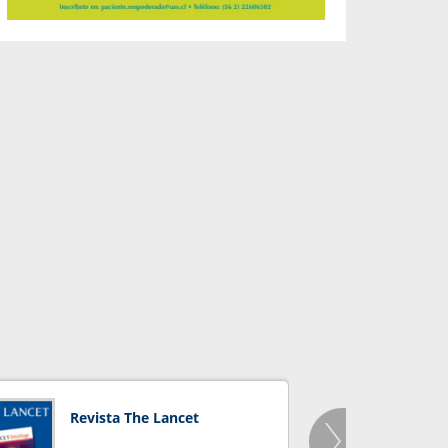
Revista The Lancet
Orga
Salu