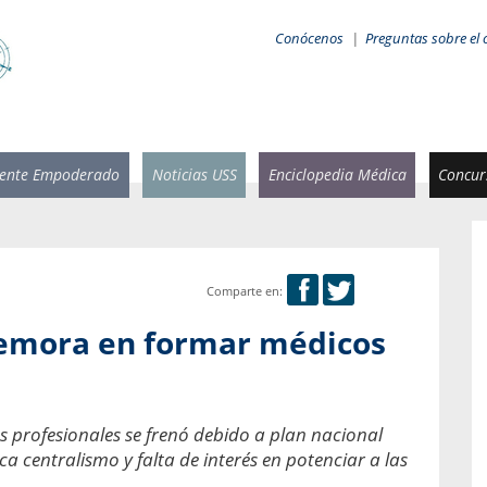
Conócenos
|
Preguntas sobre el 
iente Empoderado
Noticias USS
Enciclopedia Médica
Concurs
Comparte en:
 Rammsy
Rosario García-Huidobro
 demora en formar médicos
stente de
Decana facultad de Odontología,
n Sebastián
Universidad San Sebastián.
añana
¿Cuándo será urgente la
s profesionales se frenó debido a plan nacional
salud bucal?
emia cuando
ca centralismo y falta de interés en potenciar a las
sa se
En Chile, nadie muere de caries ni de