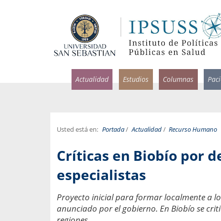
Actualidad
Estudios
Columnas
Pac
Usted está en:
Portada
/
Actualidad
/
Recurso Humano
rlos Pérez, Jorge Acosta y
Ignacio Rodríguez
Críticas en Biobío por
rolina Velasco
Infectólogo y profesor asi
S, Facultad de Medicina USS.
Medicina, Universidad Sa
especialistas
ncias médicas y
Pandemias del m
Proyecto inicial para formar localmente a lo
idio por incapacidad
Usamos la palabra pand
anunciado por el gobierno. En Biobío se criti
ral
una enfermedad contagio
regiones.