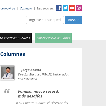
coronavirus
|
Contacto
|
Síguenos en:
Buscar
o Políticas Públicas
Observatorio de Salud
Columnas
Jorge Acosta
Car
Val
Director Ejecutivo IPSUSS, Universidad
IPSUSS
San Sebastián.
Lice
Fonasa: nuevo récord,
le t
más desafíos
La Contr
En su Cuenta Pública, el Director del