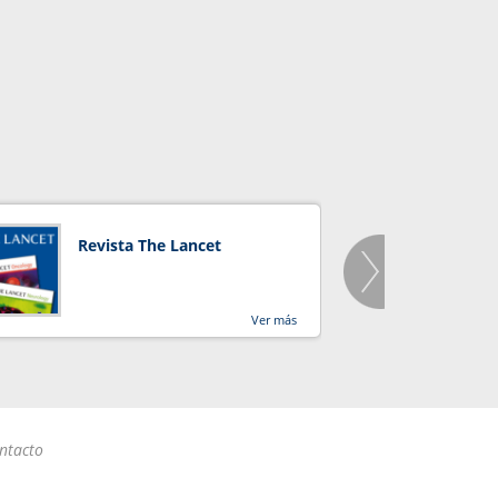
Revista The Lancet
Orga
Salu
Ver más
ntacto