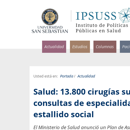
Actualidad
Estudios
Columnas
Pac
Usted está en:
Portada
/
Actualidad
rlos Pérez, Jorge Acosta y
Ignacio Rodríguez
Salud: 13.800 cirugías 
rolina Velasco
Infectólogo y profesor asi
S, Facultad de Medicina USS.
Medicina, Universidad Sa
consultas de especialid
ncias médicas y
estallido social
Pandemias del m
idio por incapacidad
Usamos la palabra pand
ral
una enfermedad contagio
El Ministerio de Salud anunció un Plan de A