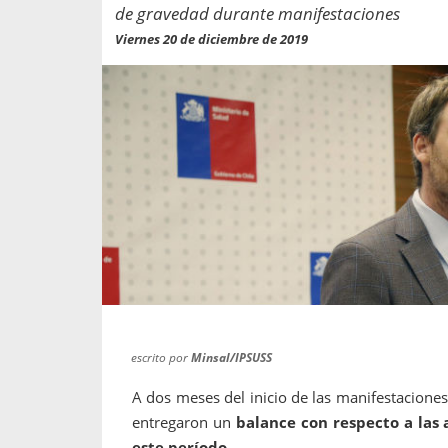
propaga a un gran númer
os entregados por la
de gravedad durante manifestaciones
oría sobre viajes al extranjero
Viernes 20 de diciembre de 2019
onas que deben hacer...
escrito por
Minsal/IPSUSS
A dos meses del inicio de las manifestaciones 
entregaron un
balance con respecto a las
este período.