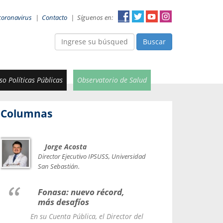
coronavirus
|
Contacto
|
Síguenos en:
Buscar
o Políticas Públicas
Observatorio de Salud
Columnas
Jorge Acosta
Car
Val
Director Ejecutivo IPSUSS, Universidad
IPSUSS
San Sebastián.
Lice
Fonasa: nuevo récord,
le t
más desafíos
La Contr
En su Cuenta Pública, el Director del