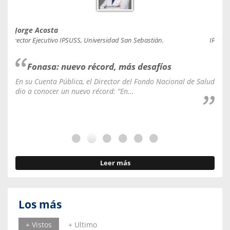
Jorge Acosta
Caro
Director Ejecutivo IPSUSS, Universidad San Sebastián.
IPSUSS
Fonasa: nuevo récord, más desafíos
En su Cuenta Pública, el Director del Fondo Nacional de Salud
La C
dio a conocer un nuevo récord: “En...
fale
Leer más
Los más
+ Vistos
+ Ultimo