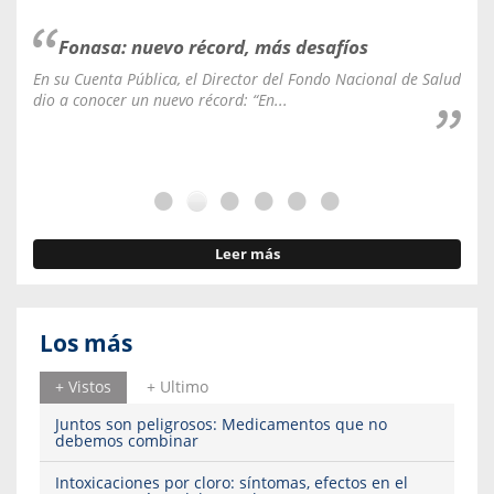
Fonasa: nuevo récord, más desafíos
En su Cuenta Pública, el Director del Fondo Nacional de Salud
La C
dio a conocer un nuevo récord: “En...
fale
Leer más
Los más
+ Vistos
+ Ultimo
Juntos son peligrosos: Medicamentos que no
debemos combinar
Intoxicaciones por cloro: síntomas, efectos en el