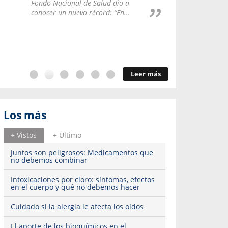
Repúblic
Fondo Nacional de Salud dio a
del esqu
conocer un nuevo récord: “En...
Leer más
Los más
+ Vistos
+ Ultimo
Juntos son peligrosos: Medicamentos que
no debemos combinar
Intoxicaciones por cloro: síntomas, efectos
en el cuerpo y qué no debemos hacer
Cuidado si la alergia le afecta los oídos
El aporte de los bioquímicos en el