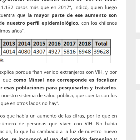
a 1.132 casos más que en 2017”, indicó, quien luego
ncuentra que
la mayor parte de ese aumento son
e nuestro perfil epidemiológico
, con los chilenos
timos años”.
 explica porque “han venido extranjeros con VIH, y por
o que
como Minsal nos corresponde es focalizar
r esas poblaciones para pesquisarlos y tratarlos
,
 nuestro sistema de salud pública, que cuenta con los
 que en otros lados no hay”.
mos que había un aumento de las cifras, por lo que en
l número de personas que viven con VIH. No había
ación, lo que ha cambiado a la luz de nuestro nuevo
dos, se incorporó el uso del condón femenino y