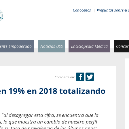
Conócenos
|
Preguntas sobre el 
iente Empoderado
Noticias USS
Enciclopedia Médica
Concurs
Comparte en:
 Rammsy
Rosario García-Huidobro
en 19% en 2018 totalizando
stente de
Decana facultad de Odontología,
n Sebastián
Universidad San Sebastián.
añana
¿Cuándo será urgente la
, "al desagregar esta cifra, se encuentra que la
salud bucal?
emia cuando
, lo que muestra un cambio de nuestro perfil
sa se
En Chile, nadie muere de caries ni de
o su tasa de prevalencia de los últimos años”.