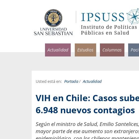
Actualidad
Estudios
Columnas
Pac
Usted está en:
Portada
/
Actualidad
rlos Pérez, Jorge Acosta y
Ignacio Rodríguez
VIH en Chile: Casos sub
rolina Velasco
Infectólogo y profesor asi
S, Facultad de Medicina USS.
Medicina, Universidad Sa
6.948 nuevos contagios
ncias médicas y
Pandemias del m
Según el ministro de Salud, Emilio Santelices
idio por incapacidad
Usamos la palabra pand
mayor parte de ese aumento son extranjeros
ral
una enfermedad contagio
epidemiológico, con los chilenos manteniend