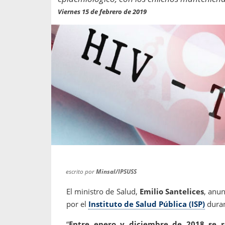
propaga a un gran númer
os entregados por la
Viernes 15 de febrero de 2019
oría sobre viajes al extranjero
onas que deben hacer...
escrito por
Minsal/IPSUSS
El ministro de Salud,
Emilio Santelices
, anu
por el
Instituto de Salud Pública (ISP)
duran
“
Entre enero y diciembre de 2018 se r