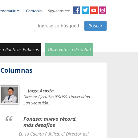
coronavirus
|
Contacto
|
Síguenos en:
Buscar
o Políticas Públicas
Observatorio de Salud
Columnas
Jorge Acosta
Car
Val
Director Ejecutivo IPSUSS, Universidad
IPSUSS
San Sebastián.
Lice
Fonasa: nuevo récord,
le t
más desafíos
La Contr
En su Cuenta Pública, el Director del