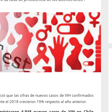
o de...
enfermedades periodontales. Sin
embargo, estas son las...
nció que las cifras de nuevos casos de VIH confirmados
te el 2018 crecieron 19% respecto al año anterior.
egistraron 6.948 nuevos casos de VIH en Chile