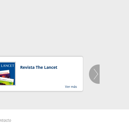
Revista The Lancet
Orga
Salu
Ver más
ntacto