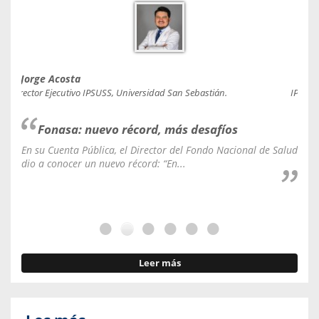
Jorge Acosta
Caro
Director Ejecutivo IPSUSS, Universidad San Sebastián.
IPSUSS
Fonasa: nuevo récord, más desafíos
En su Cuenta Pública, el Director del Fondo Nacional de Salud
La C
dio a conocer un nuevo récord: “En...
fale
Leer más