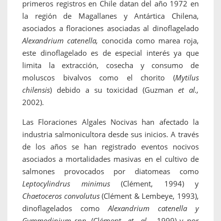
primeros registros en Chile datan del año 1972 en
la región de Magallanes y Antártica Chilena,
asociados a floraciones asociadas al dinoflagelado
Alexandrium catenella,
conocida como marea roja,
este dinoflagelado es de especial interés ya que
limita la extracción, cosecha y consumo de
moluscos bivalvos como el chorito (
Mytilus
chilensis
) debido a su toxicidad (Guzman
et al.,
2002).
Las Floraciones Algales Nocivas han afectado la
industria salmonicultora desde sus inicios. A través
de los años se han registrado eventos nocivos
asociados a mortalidades masivas en el cultivo de
salmones provocados por diatomeas como
Leptocylindrus minimus
(Clément, 1994) y
Chaetoceros convolutus
(Clément & Lembeye, 1993),
dinoflagelados como
Alexandrium catenella y
Gymmodinium spp.
(Clément
et al.,
1999) y por