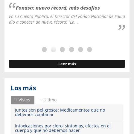
Fonasa: nuevo récord, más desafíos
En su Cuenta Pública, el Director del Fondo Nacional de Salud
La C
dio a conocer un nuevo récord: “En...
fale
Leer más
Los más
+ Vistos
+ Ultimo
Juntos son peligrosos: Medicamentos que no
debemos combinar
Intoxicaciones por cloro: síntomas, efectos en el
cuerpo y qué no debemos hacer