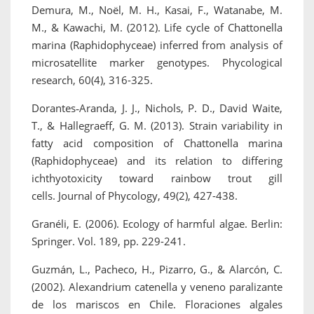
Demura, M., Noël, M. H., Kasai, F., Watanabe, M.
M., & Kawachi, M. (2012). Life cycle of Chattonella
marina (Raphidophyceae) inferred from analysis of
microsatellite marker genotypes. Phycological
research, 60(4), 316-325.
Dorantes‐Aranda, J. J., Nichols, P. D., David Waite,
T., & Hallegraeff, G. M. (2013). Strain variability in
fatty acid composition of Chattonella marina
(Raphidophyceae) and its relation to differing
ichthyotoxicity toward rainbow trout gill
cells. Journal of Phycology, 49(2), 427-438.
Granéli, E. (2006). Ecology of harmful algae. Berlin:
Springer. Vol. 189, pp. 229-241.
Guzmán, L., Pacheco, H., Pizarro, G., & Alarcón, C.
(2002). Alexandrium catenella y veneno paralizante
de los mariscos en Chile. Floraciones algales