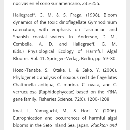
nocivas en el cono sur americano, 235-255.
Hallegraeff, G. M. & S. Fraga. (1998). Bloom
dynamics of the toxic dinoflagellate Gymnodinium
catenatum, with emphasis on Tasmanian and
Spanish coastal waters. In. Anderson, D. M.,
Cembella, A. D. and Hallegraeff, G. M.
(Eds.) Physiological Ecology of Harmful Algal
Blooms. Vol. 41. Springer–Verlag, Berlin, pp. 59–80.
Hosoi-Tanabe, S., Otake, I., & Sako, Y. (2006).
Phylogenetic analysis of noxious red tide flagellates
Chattonella antiqua, C. marina, C. ovata, and C.
verruculosa (Raphidophyceae) based on the rRNA
gene family. Fisheries Science, 72(6), 1200-1208.
Imai, I., Yamaguchi, M., & Hori, Y. (2006).
Eutrophication and occurrences of harmful algal
blooms in the Seto Inland Sea, Japan.
Plankton and