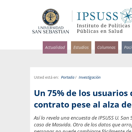
Actualidad
Estudios
Columnas
Pac
Usted está en:
Portada
/
Investigación
rlos Pérez, Jorge Acosta y
Ignacio Rodríguez
Un 75% de los usuarios
rolina Velasco
Infectólogo y profesor asi
S, Facultad de Medicina USS.
Medicina, Universidad Sa
contrato pese al alza de
ncias médicas y
Pandemias del m
Así lo revela una encuesta de IPSUSS U. San
idio por incapacidad
Usamos la palabra pand
caso de Masvida. Otro de los datos que arroj
ral
una enfermedad contagio
personas no puede cambiarse fácilmente de 