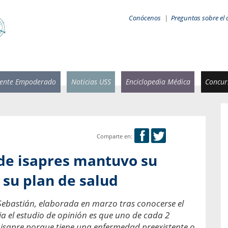
Conócenos
|
Preguntas sobre el 
iente Empoderado
Noticias USS
Enciclopedia Médica
Concurs
Comparte en:
 Rammsy
Rosario García-Huidobro
 de isapres mantuvo su
stente de
Decana facultad de Odontología,
n Sebastián
Universidad San Sebastián.
 su plan de salud
añana
¿Cuándo será urgente la
 Sebastián, elaborada en marzo tras conocerse el
salud bucal?
emia cuando
a el estudio de opinión es que uno de cada 2
sa se
En Chile, nadie muere de caries ni de
isapre porque tiene una enfermedad preexistente o