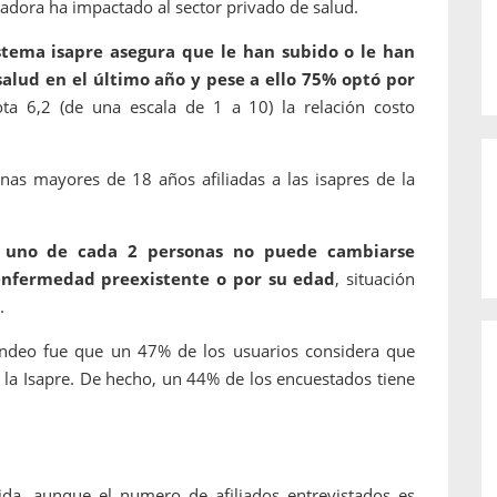
adora ha impactado al sector privado de salud.
istema isapre asegura que le han subido o le han
alud en el último año y pese a ello 75% optó por
ota 6,2 (de una escala de 1 a 10) la relación costo
as mayores de 18 años afiliadas a las isapres de la
e
uno de cada 2 personas no puede cambiarse
enfermedad preexistente o por su edad
, situación
.
sondeo fue que un 47% de los usuarios considera que
 la Isapre. De hecho, un 44% de los encuestados tiene
ida, aunque el numero de afiliados entrevistados es