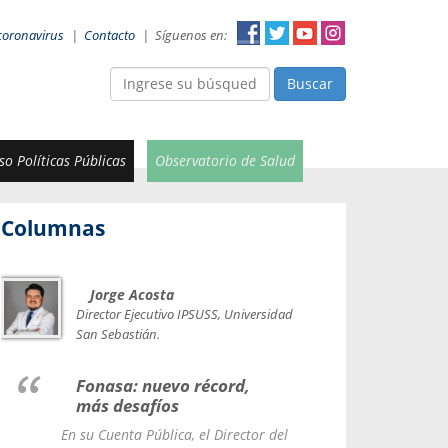
coronavirus
|
Contacto
|
Síguenos en:
Buscar
o Políticas Públicas
Observatorio de Salud
Columnas
Jorge Acosta
Car
Val
Director Ejecutivo IPSUSS, Universidad
IPSUSS
San Sebastián.
Lice
Fonasa: nuevo récord,
le t
más desafíos
La Contr
En su Cuenta Pública, el Director del