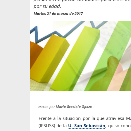
propaga a un gran númer
os entregados por la
por su edad.
oría sobre viajes al extranjero
onas que deben hacer...
Martes 21 de marzo de 2017
escrito por
María Graciela Opazo
Frente a la situación por la que atraviesa M
(IPSUSS) de la
U. San Sebastián
, quiso cono