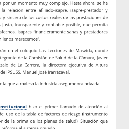
esa por un momento muy complejo. Hasta ahora, se ha
 relación entre afiliado-isapre, isapre-prestador y
 y sincero de los costos reales de las prestaciones de
justa, transparente y confiable posible, que permita
fechos, Isapres financieramente sanas y prestadores
chilenos merecemos”.
arán en el coloquio Las Lecciones de Masvida, donde
ntegrante de la Comisión de Salud de la Cámara, Javier
lo de La Carrera, la directora ejecutiva de Altura
de IPSUSS, Manuel José Irarrázaval.
r la que atraviesa la industria aseguradora privada.
nstitucional
hizo el primer llamado de atención al
 del uso de la tabla de factores de riesgo (instrumento
lor de la prima de los planes de salud). Situación que
a reforma al sistema privado.