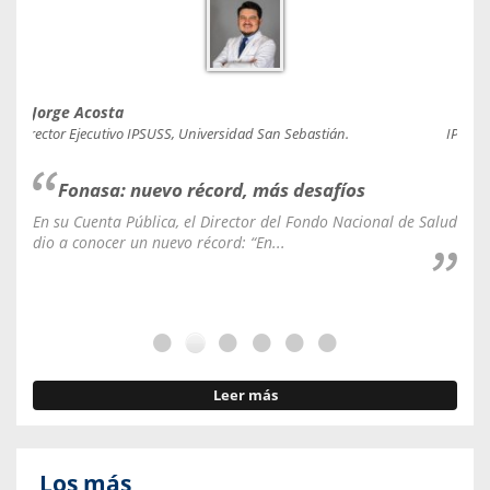
Jorge Acosta
Caro
Director Ejecutivo IPSUSS, Universidad San Sebastián.
IPSUSS
Fonasa: nuevo récord, más desafíos
En su Cuenta Pública, el Director del Fondo Nacional de Salud
La C
dio a conocer un nuevo récord: “En...
fale
Leer más
Los más