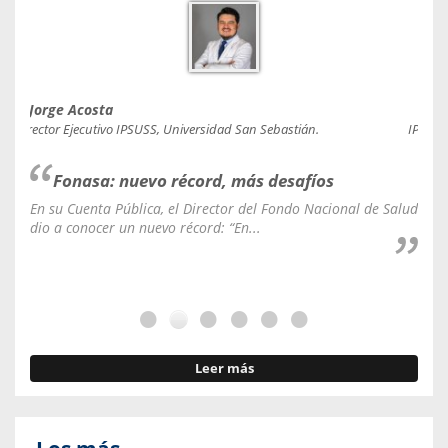
Jorge Acosta
Caro
Director Ejecutivo IPSUSS, Universidad San Sebastián.
IPSUSS
Fonasa: nuevo récord, más desafíos
En su Cuenta Pública, el Director del Fondo Nacional de Salud
La C
dio a conocer un nuevo récord: “En...
fale
Leer más