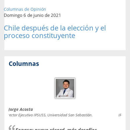
Columnas de Opinión
Domingo 6 de junio de 2021
Chile después de la elección y el
proceso constituyente
Columnas
Jorge Acosta
Caro
Director Ejecutivo IPSUSS, Universidad San Sebastián.
IPSUSS
Fonasa: nuevo récord, más desafíos