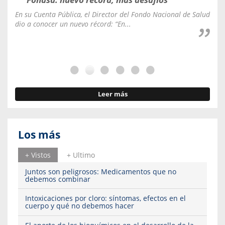
En su Cuenta Pública, el Director del Fondo Nacional de Salud
La C
dio a conocer un nuevo récord: “En...
fale
Leer más
Los más
+ Vistos
+ Ultimo
Juntos son peligrosos: Medicamentos que no
debemos combinar
Intoxicaciones por cloro: síntomas, efectos en el
cuerpo y qué no debemos hacer