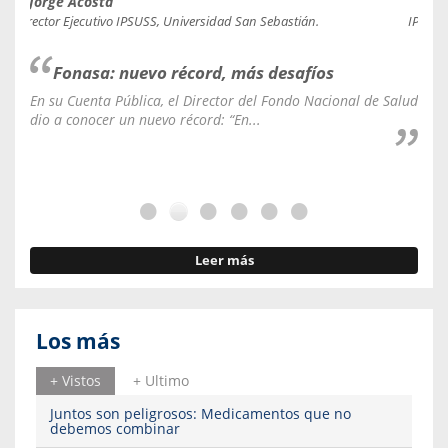
Jorge Acosta
Caro
Director Ejecutivo IPSUSS, Universidad San Sebastián.
IPSUSS
Fonasa: nuevo récord, más desafíos
En su Cuenta Pública, el Director del Fondo Nacional de Salud
La C
dio a conocer un nuevo récord: “En...
fale
Leer más
Los más
+ Vistos
+ Ultimo
Juntos son peligrosos: Medicamentos que no
debemos combinar