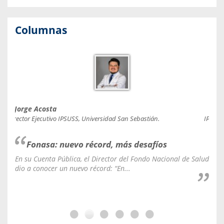
Columnas
Jorge Acosta
Caro
Director Ejecutivo IPSUSS, Universidad San Sebastián.
IPSUSS
Fonasa: nuevo récord, más desafíos
En su Cuenta Pública, el Director del Fondo Nacional de Salud
La C
dio a conocer un nuevo récord: “En...
fale