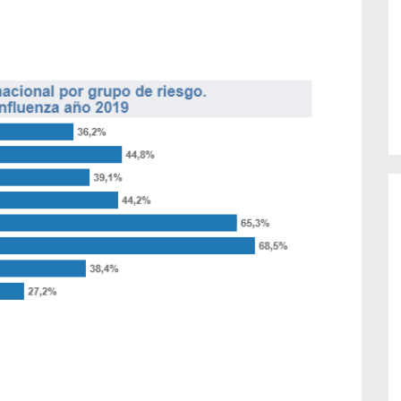
es. Sin
Fondo Nacional de Salud dio a
conocer un nuevo récord: “En...