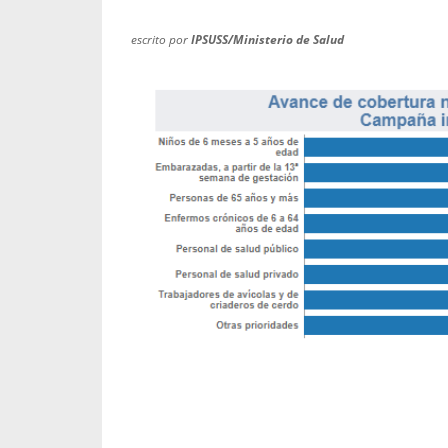
 a un gran número de...
enfermedades periodontal
embargo, estas son las...
escrito por
IPSUSS/Ministerio de Salud