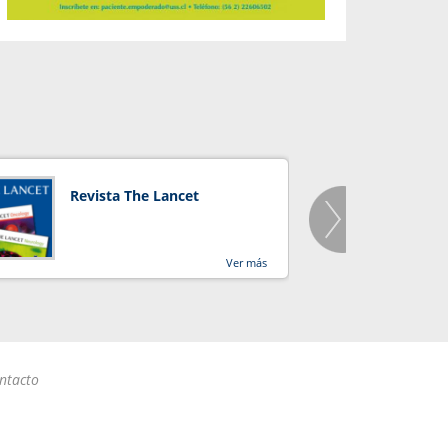
Revista The Lancet
Orga
Salu
Ver más
ntacto