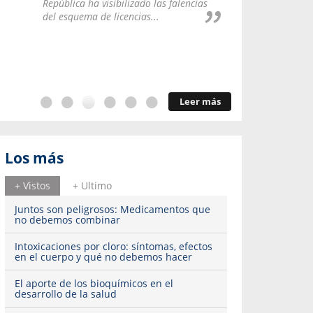
República ha visibilizado las falencias
¿Estamo
del esquema de licencias...
adecuad
profesio
enfrenta
Leer más
Los más
+ Vistos
+ Ultimo
Juntos son peligrosos: Medicamentos que
no debemos combinar
Intoxicaciones por cloro: síntomas, efectos
en el cuerpo y qué no debemos hacer
El aporte de los bioquímicos en el
desarrollo de la salud