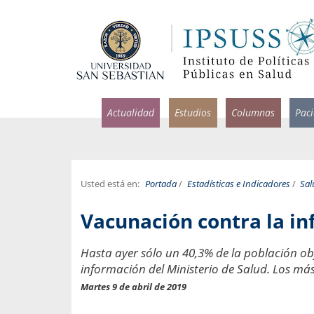
Actualidad
Estudios
Columnas
Pac
Usted está en:
Portada
/
Estadísticas e Indicadores
/
Sa
nacio Rodríguez Rammsy
Rosario García-Hui
Vacunación contra la in
tólogo y profesor asistente de
Decana facultad de Odont
ina, Universidad San Sebastián
Universidad San Sebastiá
Hasta ayer sólo un 40,3% de la población ob
información del Ministerio de Salud. Los má
demias del mañana
¿Cuándo será urge
salud bucal?
Martes 9 de abril de 2019
 la palabra pandemia cuando
ermedad contagiosa se
En Chile, nadie muere de 