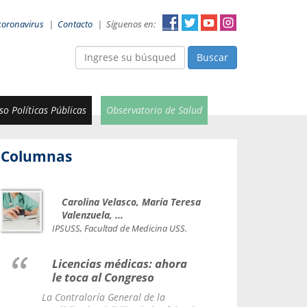
coronavirus
|
Contacto
|
Síguenos en:
Buscar
o Políticas Públicas
Observatorio de Salud
Columnas
Carolina Velasco, María Teresa
Car
Valenzuela, ...
Direct
IPSUSS, Facultad de Medicina USS.
LINK U
Licencias médicas: ahora
Form
le toca al Congreso
enfo
del 
La Contraloría General de la