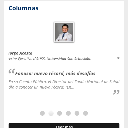
Columnas
Jorge Acosta
Caro
Director Ejecutivo IPSUSS, Universidad San Sebastián.
IPSUSS
Fonasa: nuevo récord, más desafíos
En su Cuenta Pública, el Director del Fondo Nacional de Salud
La C
dio a conocer un nuevo récord: “En...
fale
Leer más