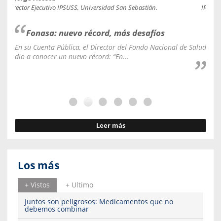
Director Ejecutivo IPSUSS, Universidad San Sebastián.
IPSUSS
Fonasa: nuevo récord, más desafíos
En su Cuenta Pública, el Director del Fondo Nacional de Salud
La C
dio a conocer un nuevo récord: “En...
fale
Leer más
Los más
+ Vistos
+ Ultimo
Juntos son peligrosos: Medicamentos que no
debemos combinar