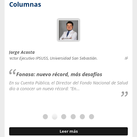
Columnas
Jorge Acosta
Caro
Director Ejecutivo IPSUSS, Universidad San Sebastián.
IPSUSS
Fonasa: nuevo récord, más desafíos
En su Cuenta Pública, el Director del Fondo Nacional de Salud
La C
dio a conocer un nuevo récord: “En...
fale
Leer más