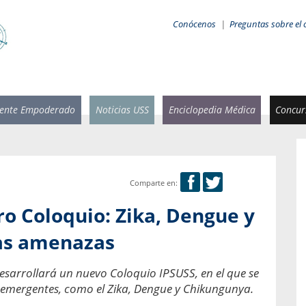
Conócenos
|
Preguntas sobre el 
iente Empoderado
Noticias USS
Enciclopedia Médica
Concurs
Comparte en:
 Rammsy
Rosario García-Huidobro
ro Coloquio: Zika, Dengue y
stente de
Decana facultad de Odontología,
n Sebastián
Universidad San Sebastián.
as amenazas
añana
¿Cuándo será urgente la
desarrollará un nuevo Coloquio IPSUSS, en el que se
salud bucal?
emia cuando
 emergentes, como el Zika, Dengue y Chikungunya.
sa se
En Chile, nadie muere de caries ni de