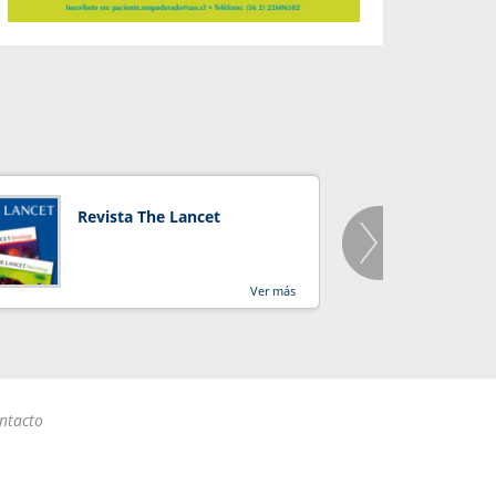
Revista The Lancet
Orga
Salu
Ver más
ntacto