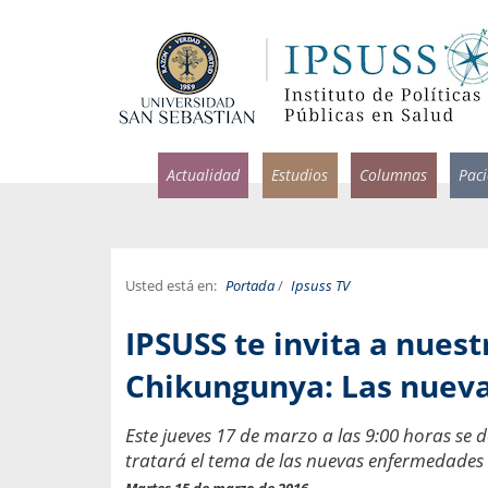
Actualidad
Estudios
Columnas
Pac
Usted está en:
Portada
/
Ipsuss TV
rlos Pérez, Jorge Acosta y
Ignacio Rodríguez
IPSUSS te invita a nuest
rolina Velasco
Infectólogo y profesor asi
S, Facultad de Medicina USS.
Medicina, Universidad Sa
Chikungunya: Las nuev
ncias médicas y
Pandemias del m
Este jueves 17 de marzo a las 9:00 horas se 
idio por incapacidad
Usamos la palabra pand
tratará el tema de las nuevas enfermedades
ral
una enfermedad contagio
Martes 15 de marzo de 2016