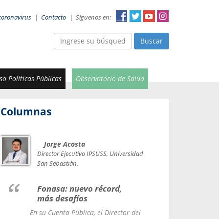
coronavirus
|
Contacto
|
Síguenos en:
Buscar
o Políticas Públicas
Observatorio de Salud
Columnas
Jorge Acosta
Car
Val
Director Ejecutivo IPSUSS, Universidad
IPSUSS
San Sebastián.
Lice
Fonasa: nuevo récord,
le t
más desafíos
La Contr
En su Cuenta Pública, el Director del