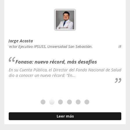
Jorge Acosta
Caro
Director Ejecutivo IPSUSS, Universidad San Sebastián.
IPSUSS
Fonasa: nuevo récord, más desafíos
En su Cuenta Pública, el Director del Fondo Nacional de Salud
La C
dio a conocer un nuevo récord: “En...
fale
Leer más