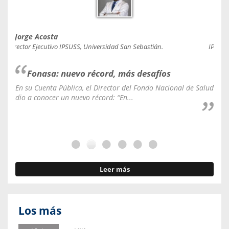
Jorge Acosta
Caro
Director Ejecutivo IPSUSS, Universidad San Sebastián.
IPSUSS
Fonasa: nuevo récord, más desafíos
En su Cuenta Pública, el Director del Fondo Nacional de Salud
La C
dio a conocer un nuevo récord: “En...
fale
Leer más
Los más