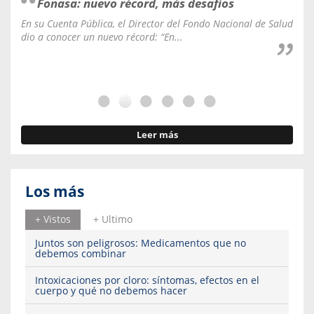
Fonasa: nuevo récord, más desafíos
En su Cuenta Pública, el Director del Fondo Nacional de Salud
La C
dio a conocer un nuevo récord: “En...
fale
Leer más
Los más
+ Vistos
+ Ultimo
Juntos son peligrosos: Medicamentos que no
debemos combinar
Intoxicaciones por cloro: síntomas, efectos en el
cuerpo y qué no debemos hacer