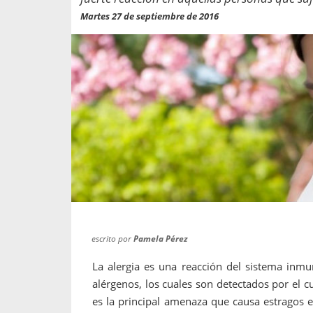
propaga a un gran númer
os entregados por la
Martes 27 de septiembre de 2016
oría sobre viajes al extranjero
onas que deben hacer...
escrito por
Pamela Pérez
La alergia es una reacción del sistema inm
alérgenos, los cuales son detectados por el 
es la principal amenaza que causa estragos e