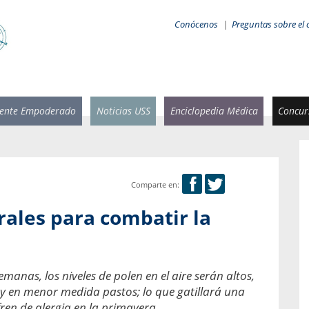
Conócenos
|
Preguntas sobre el 
iente Empoderado
Noticias USS
Enciclopedia Médica
Concurs
Comparte en:
 Rammsy
Rosario García-Huidobro
ales para combatir la
stente de
Decana facultad de Odontología,
n Sebastián
Universidad San Sebastián.
añana
¿Cuándo será urgente la
anas, los niveles de polen en el aire serán altos,
salud bucal?
emia cuando
 y en menor medida pastos; lo que gatillará una
sa se
En Chile, nadie muere de caries ni de
ren de alergia en la primavera.