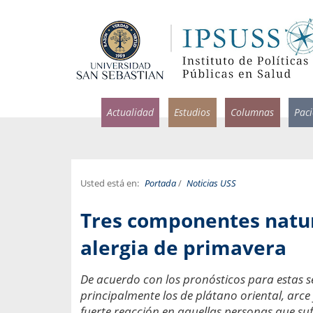
Actualidad
Estudios
Columnas
Pac
Usted está en:
Portada
/
Noticias USS
rlos Pérez, Jorge Acosta y
Ignacio Rodríguez
Tres componentes natur
rolina Velasco
Infectólogo y profesor asi
S, Facultad de Medicina USS.
Medicina, Universidad Sa
alergia de primavera
ncias médicas y
Pandemias del m
De acuerdo con los pronósticos para estas sem
idio por incapacidad
Usamos la palabra pand
principalmente los de plátano oriental, arce
ral
una enfermedad contagio
fuerte reacción en aquellas personas que suf