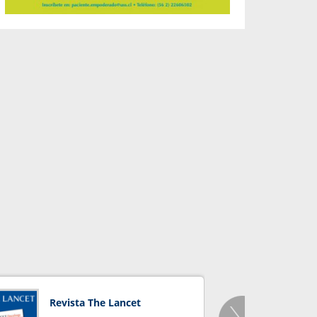
Revista The Lancet
Orga
Salu