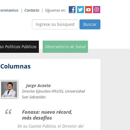
coronavirus
|
Contacto
|
Síguenos en:
Buscar
o Políticas Públicas
Observatorio de Salud
Columnas
Jorge Acosta
Car
Val
Director Ejecutivo IPSUSS, Universidad
IPSUSS
San Sebastián.
Lice
Fonasa: nuevo récord,
le t
más desafíos
La Contr
En su Cuenta Pública, el Director del