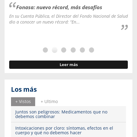
Fonasa: nuevo récord, más desafíos
En su Cuenta Pública, el Director del Fondo Nacional de Salud
La C
dio a conocer un nuevo récord: “En...
fale
Leer más
Los más
+ Vistos
+ Ultimo
Juntos son peligrosos: Medicamentos que no
debemos combinar
Intoxicaciones por cloro: síntomas, efectos en el
cuerpo y qué no debemos hacer