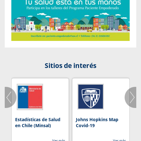
Sitios de interés
Estadísticas de Salud
Johns Hopkins Map
R
en Chile (Minsal)
Covid-19
Ver más
Ver más