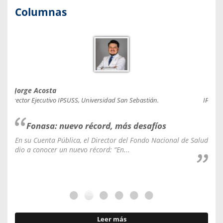
Columnas
Jorge Acosta
Caro
Director Ejecutivo IPSUSS, Universidad San Sebastián.
IPSUSS
Fonasa: nuevo récord, más desafíos
En su Cuenta Pública, el Director del Fondo Nacional de Salud
La C
dio a conocer un nuevo récord: “En...
fale
Leer más