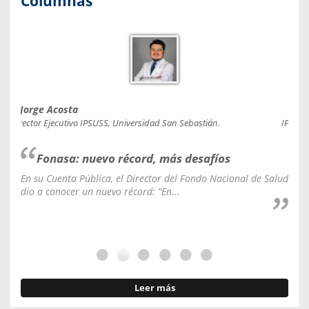
Columnas
Jorge Acosta
Caro
Director Ejecutivo IPSUSS, Universidad San Sebastián.
IPSUSS
Fonasa: nuevo récord, más desafíos
En su Cuenta Pública, el Director del Fondo Nacional de Salud
La C
dio a conocer un nuevo récord: “En...
fale
Leer más