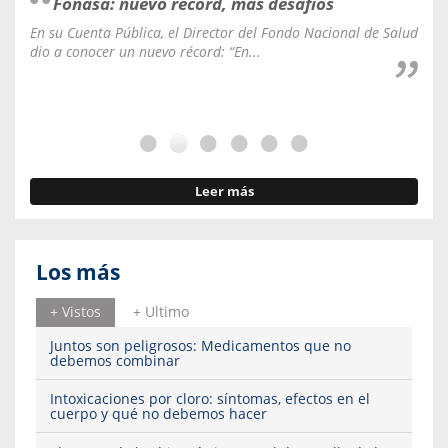
Fonasa: nuevo récord, más desafíos
En su Cuenta Pública, el Director del Fondo Nacional de Salud
La C
dio a conocer un nuevo récord: “En...
fale
Leer más
Los más
+ Vistos
+ Ultimo
Juntos son peligrosos: Medicamentos que no
debemos combinar
Intoxicaciones por cloro: síntomas, efectos en el
cuerpo y qué no debemos hacer