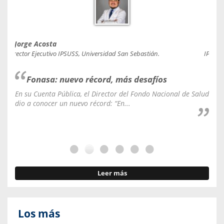
Jorge Acosta
Caro
Director Ejecutivo IPSUSS, Universidad San Sebastián.
IPSUSS
Fonasa: nuevo récord, más desafíos
En su Cuenta Pública, el Director del Fondo Nacional de Salud
La C
dio a conocer un nuevo récord: “En...
fale
Leer más
Los más