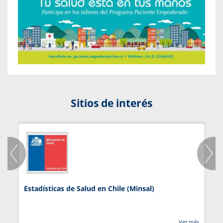
Sitios de interés
Estadísticas de Salud en Chile (Minsal)
J
Ver más