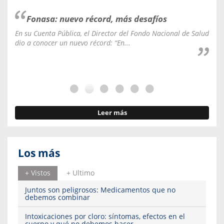
Fonasa: nuevo récord, más desafíos
En su Cuenta Pública, el Director del Fondo Nacional de Salud
La C
dio a conocer un nuevo récord: “En...
fale
Leer más
Los más
+ Vistos
+ Ultimo
Juntos son peligrosos: Medicamentos que no
debemos combinar
Intoxicaciones por cloro: síntomas, efectos en el
cuerpo y qué no debemos hacer