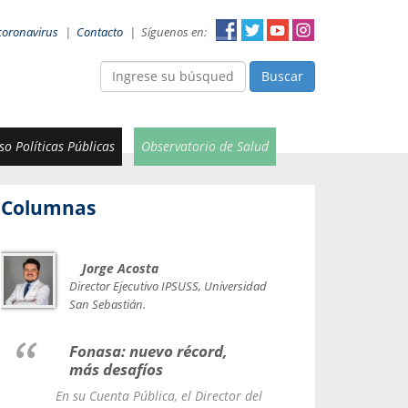
coronavirus
|
Contacto
|
Síguenos en:
Buscar
o Políticas Públicas
Observatorio de Salud
Columnas
Jorge Acosta
Car
Val
Director Ejecutivo IPSUSS, Universidad
IPSUSS
San Sebastián.
Lice
Fonasa: nuevo récord,
le t
más desafíos
La Contr
En su Cuenta Pública, el Director del