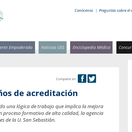
Conócenos
|
Preguntas sobre el 
iente Empoderado
Noticias USS
Enciclopedia Médica
Concurs
Comparte en:
 Rammsy
Rosario García-Huidobro
años de acreditación
stente de
Decana facultad de Odontología,
n Sebastián
Universidad San Sebastián.
do una lógica de trabajo que implica la mejora
 proceso formativo de alta calidad, la agencia
añana
¿Cuándo será urgente la
salud bucal?
es de la U. San Sebastián.
emia cuando
sa se
En Chile, nadie muere de caries ni de