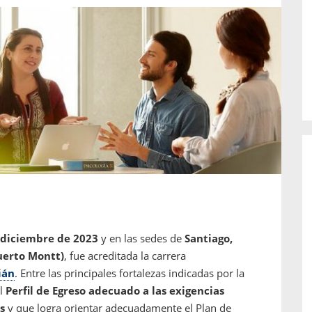
o de...
enfermedades periodontales. Sin
embargo, estas son las...
 diciembre de 2023
y en las sedes de
Santiago,
uerto Montt)
, fue acreditada la carrera
ián
. Entre las principales fortalezas indicadas por la
el
Perfil de Egreso adecuado a las exigencias
s
y que logra orientar adecuadamente el Plan de