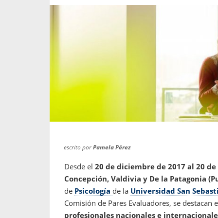
propaga a un gran númer
os entregados por la
oría sobre viajes al extranjero
onas que deben hacer...
escrito por
Pamela Pérez
Desde el
20 de diciembre de 2017 al 20 de
Concepción, Valdivia y De la Patagonia (P
de
Psicología
de la
Universidad San Sebast
Comisión de Pares Evaluadores, se destacan 
profesionales nacionales e internacionale