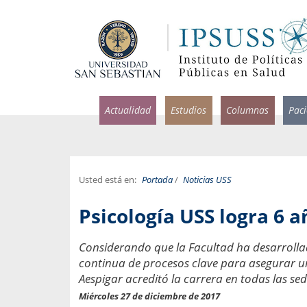
Actualidad
Estudios
Columnas
Pac
Usted está en:
Portada
/
Noticias USS
rlos Pérez, Jorge Acosta y
Ignacio Rodríguez
Psicología USS logra 6 
rolina Velasco
Infectólogo y profesor asi
S, Facultad de Medicina USS.
Medicina, Universidad Sa
Considerando que la Facultad ha desarrolla
continua de procesos clave para asegurar un
ncias médicas y
Pandemias del m
idio por incapacidad
Aespigar acreditó la carrera en todas las sed
Usamos la palabra pand
ral
Miércoles 27 de diciembre de 2017
una enfermedad contagio