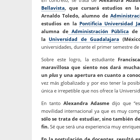
Bellavista
, que cursará estudios en l
Arnaldo Toledo, alumno de
Administrac
estudios en la
Pontificia Universidad J
alumna de
Administración Pública
de
la
Universidad de Guadalajara
(México
universidades, durante el primer semestre de
Sobre este logro, la estudiante
Francisc
maravillosa que siento nos dará muchas
un
plus
y una apertura en cuanto a conoc
vez más globalizado y por eso tener la posib
única e irrepetible que nos ofrece la Universi
En tanto
Alexandra Adasme
dijo que “es
movilidad internacional ya que es muy comp
sólo se trata de estudiar, sino también de
fin.
Sé que será una experiencia muy enrique
En la postulación de docentes, resultó g