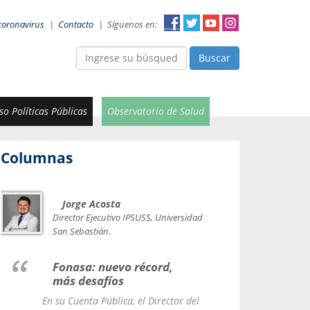
coronavirus
|
Contacto
|
Síguenos en:
Buscar
o Políticas Públicas
Observatorio de Salud
Columnas
Jorge Acosta
Car
Val
Director Ejecutivo IPSUSS, Universidad
IPSUSS
San Sebastián.
Lice
Fonasa: nuevo récord,
le t
más desafíos
La Contr
En su Cuenta Pública, el Director del