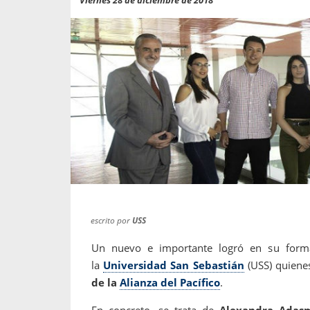
propaga a un gran númer
os entregados por la
oría sobre viajes al extranjero
onas que deben hacer...
escrito por
USS
Un nuevo e importante logró en su formac
la
Universidad San Sebastián
(USS) quiene
de la
Alianza del Pacífico
.
En concreto, se trata de
Alexandra Adas