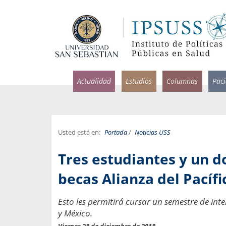
Actualidad
Estudios
Columnas
Pac
Usted está en:
Portada
/
Noticias USS
rlos Pérez, Jorge Acosta y
Ignacio Rodríguez
Tres estudiantes y un d
rolina Velasco
Infectólogo y profesor asi
S, Facultad de Medicina USS.
Medicina, Universidad Sa
becas Alianza del Pacífi
ncias médicas y
Pandemias del m
Esto les permitirá cursar un semestre de in
idio por incapacidad
Usamos la palabra pand
y México.
ral
una enfermedad contagio
Viernes 28 de diciembre de 2018