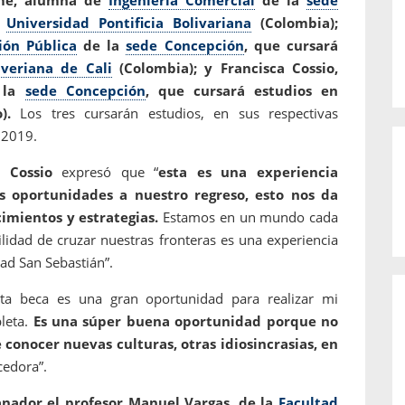
a
Universidad Pontificia Bolivariana
(Colombia);
ión Pública
de la
sede Concepción
, que cursará
averiana de Cali
(Colombia); y Francisca Cossio,
 la
sede Concepción
, que cursará estudios en
).
Los tres cursarán estudios, en sus respectivas
 2019.
a Cossio
expresó que “
esta es una experiencia
 oportunidades a nuestro regreso, esto nos da
imientos y estrategias.
Estamos en un mundo cada
ilidad de cruzar nuestras fronteras es una experiencia
dad San Sebastián”.
ta beca es una gran oportunidad para realizar mi
leta.
Es una súper buena oportunidad porque no
 conocer nuevas culturas, otras idiosincrasias, en
cedora”.
anador el profesor Manuel Vargas, de la
Facultad