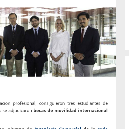
o de...
enfermedades periodontales. Sin
embargo, estas son las...
ión profesional, consiguieron tres estudiantes de
s se adjudicaron
becas de movilidad internacional
me, alumna de
Ingeniería Comercial
de la
sede