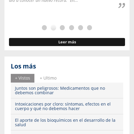
dio a conocer un nuevo récord: “En...
fale
Leer más
Los más
+ Vistos
+ Ultimo
Juntos son peligrosos: Medicamentos que no
debemos combinar
Intoxicaciones por cloro: síntomas, efectos en el
cuerpo y qué no debemos hacer
El aporte de los bioquímicos en el desarrollo de la
salud