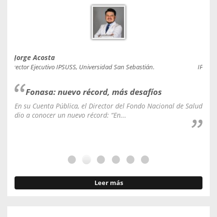
Jorge Acosta
Caro
Director Ejecutivo IPSUSS, Universidad San Sebastián.
IPSUSS
Fonasa: nuevo récord, más desafíos
En su Cuenta Pública, el Director del Fondo Nacional de Salud
La C
dio a conocer un nuevo récord: “En...
fale
Leer más