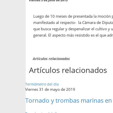
propaga a un gran númer
os entregados por la
oría sobre viajes al extranjero
onas que deben hacer...
Luego de 10 meses de presentada la moción p
manifestado al respecto- la Cámara de Diputa
que busca regular y despenalizar el cultivo y
general. El aspecto más resistido es el que adm
Artículos relacionados
Artículos relacionados
Termómetro del día
Viernes 31 de mayo de 2019
Tornado y trombas marinas en 