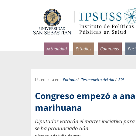
Actualidad
Estudios
Columnas
Pac
Usted está en:
Portada
/
Termómetro del día
/
39°
rlos Pérez, Jorge Acosta y
Ignacio Rodríguez
Congreso empezó a anali
rolina Velasco
Infectólogo y profesor asi
S, Facultad de Medicina USS.
Medicina, Universidad Sa
marihuana
ncias médicas y
Pandemias del m
Diputados votarán el martes iniciativa para 
idio por incapacidad
Usamos la palabra pand
se ha pronunciado aún.
ral
una enfermedad contagio
Viernes 3 de julio de 2015