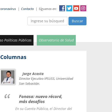
coronavirus
|
Contacto
|
Síguenos en:
Buscar
o Políticas Públicas
Observatorio de Salud
Columnas
Jorge Acosta
Car
Val
Director Ejecutivo IPSUSS, Universidad
IPSUSS
San Sebastián.
Lice
Fonasa: nuevo récord,
le t
más desafíos
La Contr
En su Cuenta Pública, el Director del