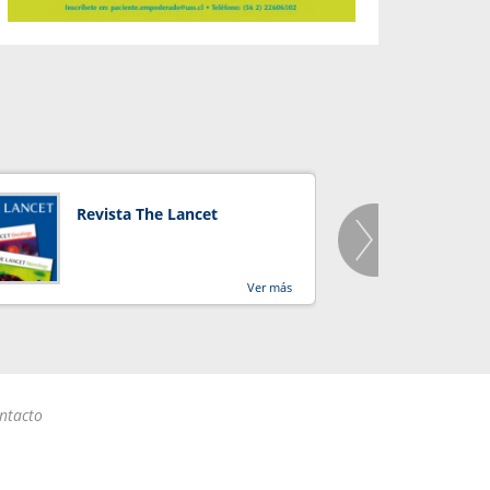
Revista The Lancet
Orga
Salu
Ver más
ntacto