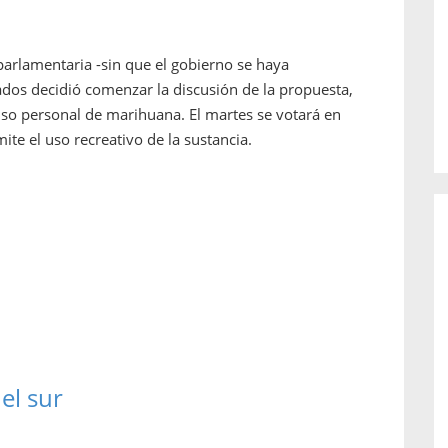
o de...
enfermedades periodontales. Sin
embargo, estas son las...
arlamentaria -sin que el gobierno se haya
dos decidió comenzar la discusión de la propuesta,
 uso personal de marihuana. El martes se votará en
ite el uso recreativo de la sustancia.
el sur