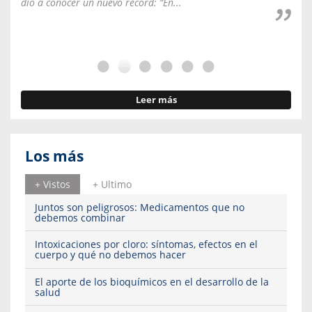
dio a conocer un nuevo récord: “En...
fale
Leer más
Los más
+ Vistos
+ Ultimo
Juntos son peligrosos: Medicamentos que no
debemos combinar
Intoxicaciones por cloro: síntomas, efectos en el
cuerpo y qué no debemos hacer
El aporte de los bioquímicos en el desarrollo de la
salud