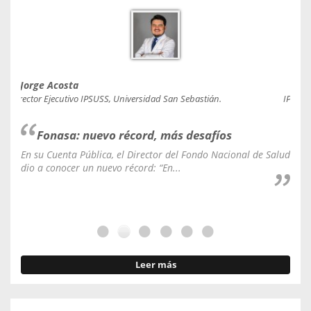
Jorge Acosta
Caro
Director Ejecutivo IPSUSS, Universidad San Sebastián.
IPSUSS
Fonasa: nuevo récord, más desafíos
En su Cuenta Pública, el Director del Fondo Nacional de Salud
La C
dio a conocer un nuevo récord: “En...
fale
Leer más