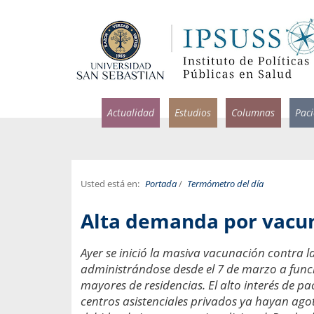
Actualidad
Estudios
Columnas
Pac
Usted está en:
Portada
/
Termómetro del día
rlos Pérez, Jorge Acosta y
Ignacio Rodríguez
Alta demanda por vacu
rolina Velasco
Infectólogo y profesor asi
S, Facultad de Medicina USS.
Medicina, Universidad Sa
Ayer se inició la masiva vacunación contra la
administrándose desde el 7 de marzo a funci
ncias médicas y
Pandemias del m
idio por incapacidad
mayores de residencias. El alto interés de p
Usamos la palabra pand
ral
centros asistenciales privados ya hayan ag
una enfermedad contagio