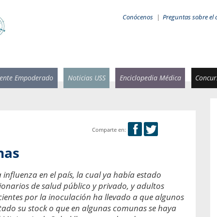
Conócenos
|
Preguntas sobre el 
iente Empoderado
Noticias USS
Enciclopedia Médica
Concurs
Comparte en:
 Rammsy
Rosario García-Huidobro
nas
stente de
Decana facultad de Odontología,
n Sebastián
Universidad San Sebastián.
 influenza en el país, la cual ya había estado
onarios de salud público y privado, y adultos
añana
¿Cuándo será urgente la
salud bucal?
acientes por la inoculación ha llevado a que algunos
emia cuando
otado su stock o que en algunas comunas se haya
sa se
En Chile, nadie muere de caries ni de