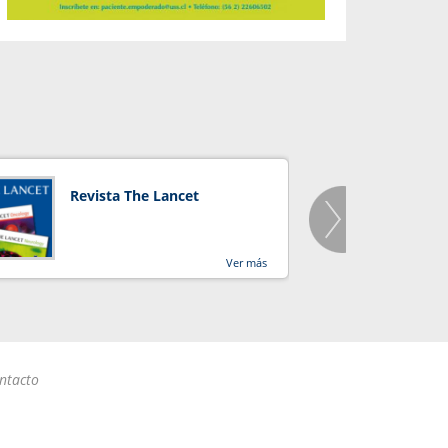
Revista The Lancet
Orga
Salu
Ver más
ntacto