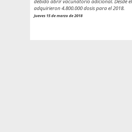
debido abrir vacunatorio adicional. Desde el
propaga a un gran númer
os entregados por la
oría sobre viajes al extranjero
adquirieron 4.800.000 dosis para el 2018.
onas que deben hacer...
Jueves 15 de marzo de 2018