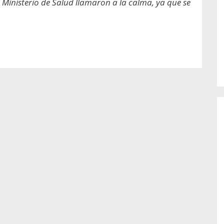
 Ministerio de Salud llamaron a la calma, ya que se
o de...
enfermedades periodontales. Sin
embargo, estas son las...