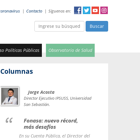
coronavirus
|
Contacto
|
Síguenos en:
Buscar
o Políticas Públicas
Observatorio de Salud
Columnas
Jorge Acosta
Car
Val
Director Ejecutivo IPSUSS, Universidad
IPSUSS
San Sebastián.
Lice
Fonasa: nuevo récord,
le t
más desafíos
La Contr
En su Cuenta Pública, el Director del