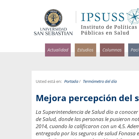
Actualidad
Estudios
Columnas
Pac
Usted está en:
Portada
/
Termómetro del día
rlos Pérez, Jorge Acosta y
Ignacio Rodríguez
Mejora percepción del 
rolina Velasco
Infectólogo y profesor asi
S, Facultad de Medicina USS.
Medicina, Universidad Sa
La Superintendencia de Salud dio a conocer e
de Salud, donde las personas le pusieron no
ncias médicas y
Pandemias del m
idio por incapacidad
2014, cuando la calificaron con un 4,5. Ade
Usamos la palabra pand
ral
entregada por los seguros de salud Fonasa e
una enfermedad contagio