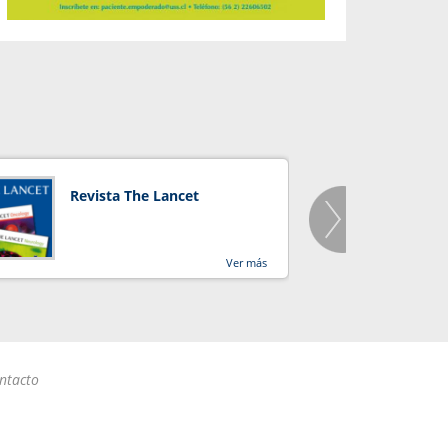
Revista The Lancet
Orga
Salu
Ver más
ntacto