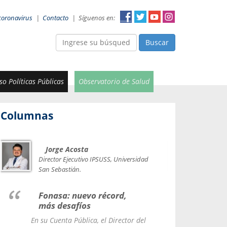
coronavirus
|
Contacto
|
Síguenos en:
Buscar
o Políticas Públicas
Observatorio de Salud
Columnas
Jorge Acosta
Car
Val
Director Ejecutivo IPSUSS, Universidad
IPSUSS
San Sebastián.
Lice
Fonasa: nuevo récord,
le t
más desafíos
La Contr
En su Cuenta Pública, el Director del