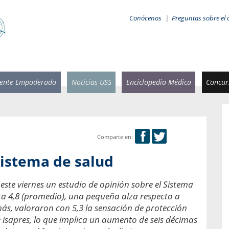
Conócenos
|
Preguntas sobre el 
iente Empoderado
Noticias USS
Enciclopedia Médica
Concurs
Comparte en:
 Rammsy
Rosario García-Huidobro
sistema de salud
stente de
Decana facultad de Odontología,
n Sebastián
Universidad San Sebastián.
ste viernes un estudio de opinión sobre el Sistema
ta 4,8 (promedio), una pequeña alza respecto a
añana
¿Cuándo será urgente la
salud bucal?
más, valoraron con 5,3 la sensación de protección
emia cuando
 isapres, lo que implica un aumento de seis décimas
sa se
En Chile, nadie muere de caries ni de