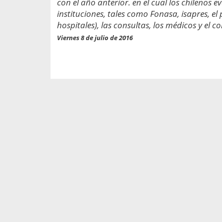
con el año anterior. en el cual los chilenos 
propaga a un gran númer
os entregados por la
oría sobre viajes al extranjero
instituciones, tales como Fonasa, isapres, el 
onas que deben hacer...
hospitales), las consultas, los médicos y el c
Viernes 8 de julio de 2016