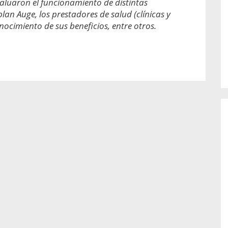
evaluaron el funcionamiento de distintas
o de...
enfermedades periodontales. Sin
embargo, estas son las...
plan Auge, los prestadores de salud (clínicas y
onocimiento de sus beneficios, entre otros.