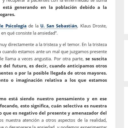
 está generando en la población debido a la
ogares.
e Psicología
de la
U. San Sebastián
, Klaus Droste,
r en qué consiste la ansiedad”.
y directamente a la tristeza y el temor. En la tristeza
nta cuando estamos ante un mal que juzgamos presente
le llama a veces angustia. Por otra parte,
se suscita
 del futuro, es decir, cuando anticipamos otros
sentes o por la posible llegada de otros mayores.
nto o imaginación relativa a los que estamos
ómo está siendo nuestro pensamiento y en ese
ocando, esto significa, cuán selectiva es nuestra
lo que es negativo del presente y amenazador del
 nuestra atención a otros aspectos de la realidad,
nuye o desaparece la ansiedad, y podemos experimentar