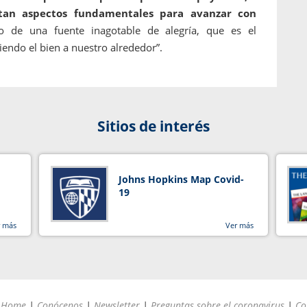
ultan aspectos fundamentales para avanzar con
o de una fuente inagotable de alegría, que es el
iendo el bien a nuestro alrededor”.
Sitios de interés
Johns Hopkins Map Covid-
19
r más
Ver más
Home
|
Conócenos
|
Newsletter
|
Preguntas sobre el coronavirus
|
Co