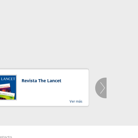
Revista The Lancet
Orga
Salu
Ver más
ntacto