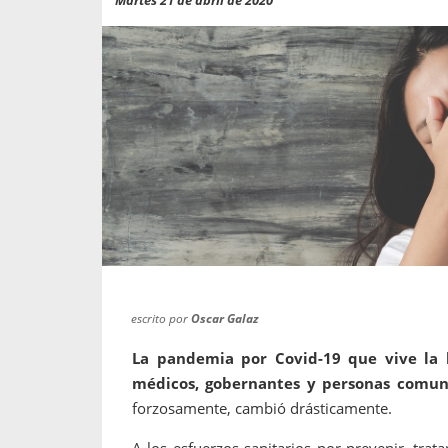
propaga a un gran númer
os entregados por la
oría sobre viajes al extranjero
onas que deben hacer...
escrito por
Oscar Galaz
La pandemia por Covid-19 que vive la h
médicos, gobernantes y personas comun
forzosamente, cambió drásticamente.
A los esfuerzos sanitarios por prevenir, tra