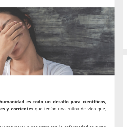
o de...
enfermedades periodontales. Sin
embargo, estas son las...
umanidad es todo un desafío para científicos,
es y corrientes
que tenían una rutina de vida que,
tar y recuperar a pacientes con la enfermedad se suma