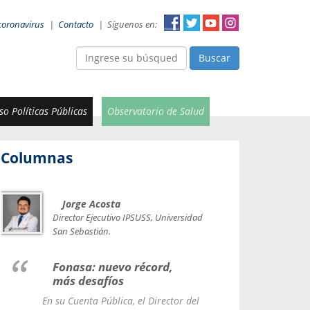
coronavirus
|
Contacto
|
Síguenos en:
Buscar
o Políticas Públicas
Observatorio de Salud
Columnas
Jorge Acosta
Car
Val
Director Ejecutivo IPSUSS, Universidad
IPSUSS
San Sebastián.
Lice
Fonasa: nuevo récord,
le t
más desafíos
La Contr
En su Cuenta Pública, el Director del