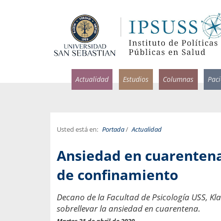
Actualidad
Estudios
Columnas
Pac
Usted está en:
Portada
/
Actualidad
rlos Pérez, Jorge Acosta y
Ignacio Rodríguez
Ansiedad en cuarentena
rolina Velasco
Infectólogo y profesor asi
S, Facultad de Medicina USS.
Medicina, Universidad Sa
de confinamiento
ncias médicas y
Pandemias del m
Decano de la Facultad de Psicología USS, K
idio por incapacidad
Usamos la palabra pand
sobrellevar la ansiedad en cuarentena.
ral
una enfermedad contagio
Martes 21 de abril de 2020