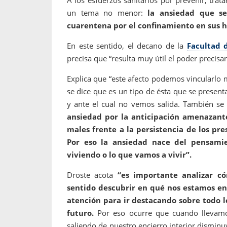
un tema no menor:
la ansiedad que se
cuarentena por el confinamiento en sus h
En este sentido, el decano de la
Facultad d
precisa que “resulta muy útil el poder precisa
Explica que “este afecto podemos vincularlo mu
se dice que es un tipo de ésta que se prese
y ante el cual no vemos salida. También se 
ansiedad por la anticipación amenazante
males frente a la persistencia de los pre
Por eso la ansiedad nace del pensamie
viviendo o lo que vamos a vivir”.
Droste acota
“es importante analizar c
sentido descubrir en qué nos estamos enf
atención para ir destacando sobre todo 
futuro.
Por eso ocurre que cuando llevamos
saliendo de nuestro encierro interior dismi