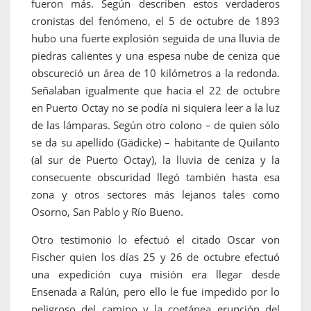
fueron más. Según describen estos verdaderos
cronistas del fenómeno, el 5 de octubre de 1893
hubo una fuerte explosión seguida de una lluvia de
piedras calientes y una espesa nube de ceniza que
obscureció un área de 10 kilómetros a la redonda.
Señalaban igualmente que hacia el 22 de octubre
en Puerto Octay no se podía ni siquiera leer a la luz
de las lámparas. Según otro colono – de quien sólo
se da su apellido (Gädicke) – habitante de Quilanto
(al sur de Puerto Octay), la lluvia de ceniza y la
consecuente obscuridad llegó también hasta esa
zona y otros sectores más lejanos tales como
Osorno, San Pablo y Río Bueno.
Otro testimonio lo efectuó el citado Oscar von
Fischer quien los días 25 y 26 de octubre efectuó
una expedición cuya misión era llegar desde
Ensenada a Ralún, pero ello le fue impedido por lo
peligroso del camino y la coetánea erupción del