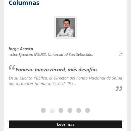
Columnas
Jorge Acosta
Caro
Director Ejecutivo IPSUSS, Universidad San Sebastián.
IPSUSS
Fonasa: nuevo récord, más desafíos
En su Cuenta Pública, el Director del Fondo Nacional de Salud
La C
dio a conocer un nuevo récord: “En...
fale
Leer más