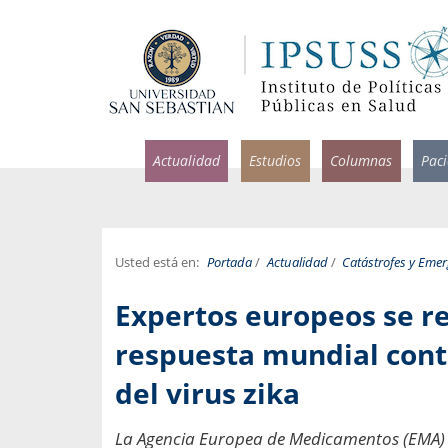
Actualidad
Estudios
Columnas
Pac
Usted está en:
Portada
/
Actualidad
/
Catástrofes y Eme
rlos Pérez, Jorge Acosta y
Ignacio Rodríguez
Expertos europeos se r
rolina Velasco
Infectólogo y profesor asi
S, Facultad de Medicina USS.
Medicina, Universidad Sa
respuesta mundial con
ncias médicas y
del virus zika
Pandemias del m
idio por incapacidad
Usamos la palabra pand
ral
una enfermedad contagio
La Agencia Europea de Medicamentos (EMA) 