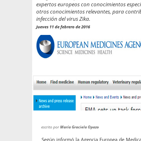
propaga a un gran númer
os entregados por la
expertos europeos con conocimientos especi
oría sobre viajes al extranjero
otros conocimientos relevantes, para contri
onas que deben hacer...
infección del virus Zika.
Jueves 11 de febrero de 2016
escrito por
María Graciela Opazo
Según informó la Agencia Europea de Medica