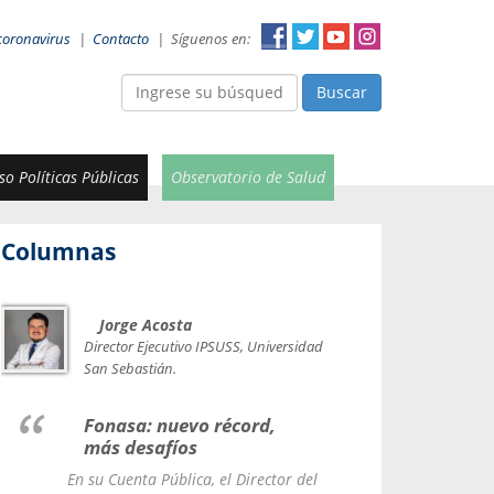
coronavirus
|
Contacto
|
Síguenos en:
Buscar
o Políticas Públicas
Observatorio de Salud
Columnas
Jorge Acosta
Car
Val
Director Ejecutivo IPSUSS, Universidad
IPSUSS
San Sebastián.
Lice
Fonasa: nuevo récord,
le t
más desafíos
La Contr
En su Cuenta Pública, el Director del