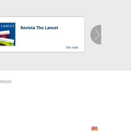
Revista The Lancet
Orga
Salu
Ver más
ntacto