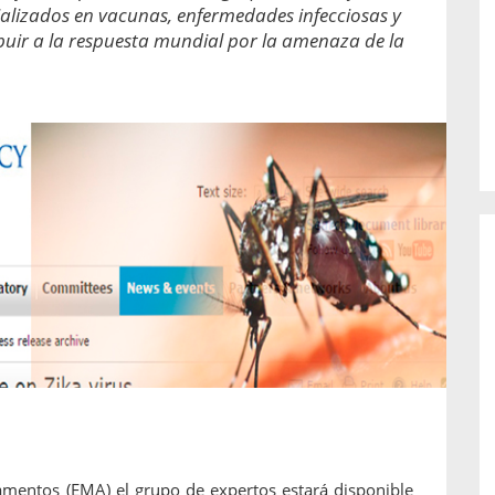
o de...
enfermedades periodontales. Sin
alizados en vacunas, enfermedades infecciosas y
embargo, estas son las...
buir a la respuesta mundial por la amenaza de la
mentos (EMA) el grupo de expertos estará disponible