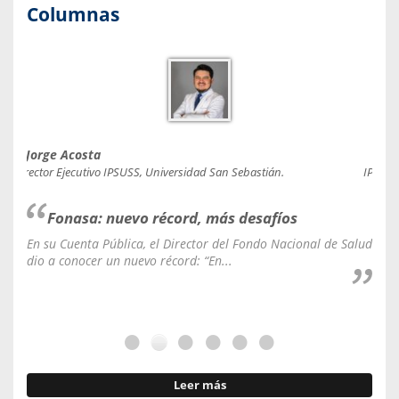
Columnas
Jorge Acosta
Caro
Director Ejecutivo IPSUSS, Universidad San Sebastián.
IPSUSS
Fonasa: nuevo récord, más desafíos
En su Cuenta Pública, el Director del Fondo Nacional de Salud
La C
dio a conocer un nuevo récord: “En...
fale
Leer más