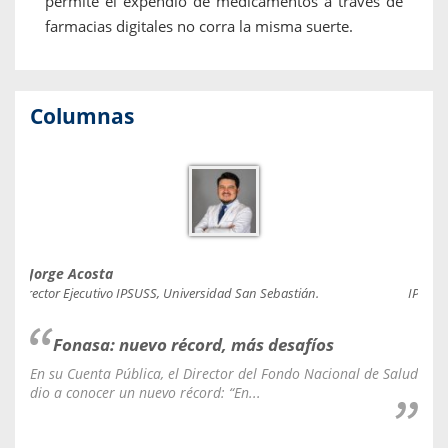
permite el expendio de medicamentos a través de
farmacias digitales no corra la misma suerte.
Columnas
Jorge Acosta
Caro
Director Ejecutivo IPSUSS, Universidad San Sebastián.
IPSUSS
Fonasa: nuevo récord, más desafíos
En su Cuenta Pública, el Director del Fondo Nacional de Salud
La C
dio a conocer un nuevo récord: “En...
fale