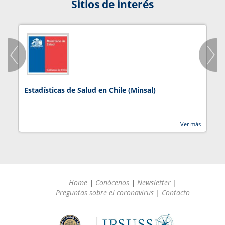
Sitios de interés
Estadísticas de Salud en Chile (Minsal)
J
Ver más
Home
|
Conócenos
|
Newsletter
|
Preguntas sobre el coronavirus
|
Contacto