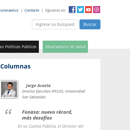
coronavirus
|
Contacto
|
Síguenos en:
Buscar
o Políticas Públicas
Observatorio de Salud
Columnas
Jorge Acosta
Car
Val
Director Ejecutivo IPSUSS, Universidad
IPSUSS
San Sebastián.
Lice
Fonasa: nuevo récord,
le t
más desafíos
La Contr
En su Cuenta Pública, el Director del