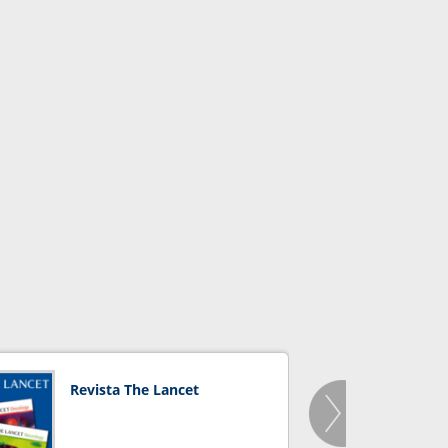
Revista The Lancet
Orga
Salu