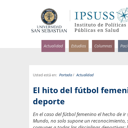
Actualidad
Estudios
Columnas
Pac
Usted está en:
Portada
/
Actualidad
rlos Pérez, Jorge Acosta y
Ignacio Rodríguez
El hito del fútbol femen
rolina Velasco
Infectólogo y profesor asi
S, Facultad de Medicina USS.
Medicina, Universidad Sa
deporte
ncias médicas y
Pandemias del m
En el caso del fútbol femenino el hecho de i
idio por incapacidad
Usamos la palabra pand
Mundo, no solo supone un reconocimiento, 
ral
una enfermedad contagio
comunes a todas las disciplinas deportivas: 