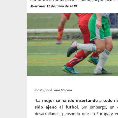
propaga a un gran númer
os entregados por la
Miércoles 12 de junio de 2019
oría sobre viajes al extranjero
onas que deben hacer...
escrito por
Álvaro Mociño
“
La mujer se ha ido insertando a todo ni
sido ajeno al fútbol
. Sin embargo, en 
desarrollados, pensando que en Europa y en