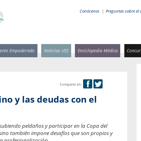
Conócenos
|
Preguntas sobre el 
iente Empoderado
Noticias USS
Enciclopedia Médica
Concurs
Comparte en:
 Rammsy
Rosario García-Huidobro
ino y las deudas con el
stente de
Decana facultad de Odontología,
n Sebastián
Universidad San Sebastián.
añana
¿Cuándo será urgente la
r subiendo peldaños y participar en la Copa del
salud bucal?
emia cuando
sino también impone desafíos que son propios y
sa se
En Chile, nadie muere de caries ni de
la profesionalización.