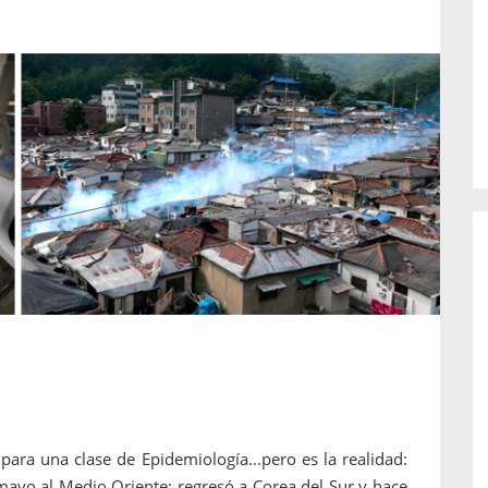
o de...
enfermedades periodontales. Sin
embargo, estas son las...
para una clase de Epidemiología...pero es la realidad:
ayo al Medio Oriente; regresó a Corea del Sur y hace