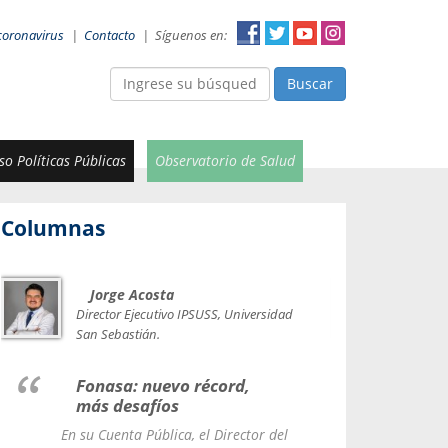
coronavirus
|
Contacto
|
Síguenos en:
Buscar
o Políticas Públicas
Observatorio de Salud
Columnas
Jorge Acosta
Car
Val
Director Ejecutivo IPSUSS, Universidad
IPSUSS
San Sebastián.
Lice
Fonasa: nuevo récord,
le t
más desafíos
La Contr
En su Cuenta Pública, el Director del