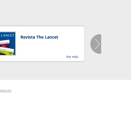
Revista The Lancet
Orga
Salu
Ver más
ntacto