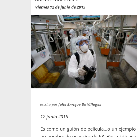
propaga a un gran númer
os entregados por la
Viernes 12 de junio de 2015
oría sobre viajes al extranjero
onas que deben hacer...
escrito por
Julio Enrique De Villegas
12 junio 2015
Es como un guión de película...o un ejemplo 
un hombre de negocios de 68 años viajó en m