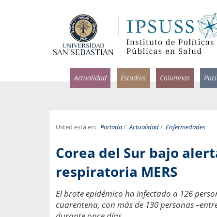
Actualidad
Estudios
Columnas
Pac
Usted está en:
Portada
/
Actualidad
/
Enfermedades
rlos Pérez, Jorge Acosta y
Ignacio Rodríguez
Corea del Sur bajo alert
rolina Velasco
Infectólogo y profesor asi
S, Facultad de Medicina USS.
Medicina, Universidad Sa
respiratoria MERS
ncias médicas y
Pandemias del m
El brote epidémico ha infectado a 126 perso
idio por incapacidad
Usamos la palabra pand
cuarentena, con más de 130 personas –entre 
ral
una enfermedad contagio
durante once días.