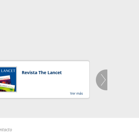
Revista The Lancet
Orga
Salu
Ver más
ntacto