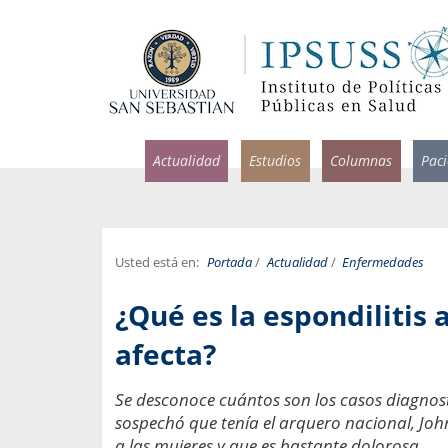
Actualidad
Estudios
Columnas
Pac
Usted está en:
Portada
/
Actualidad
/
Enfermedades
rlos Pérez, Jorge Acosta y
Ignacio Rodríguez
¿Qué es la espondilitis
rolina Velasco
Infectólogo y profesor asi
S, Facultad de Medicina USS.
Medicina, Universidad Sa
afecta?
ncias médicas y
Pandemias del m
Se desconoce cuántos son los casos diagnost
idio por incapacidad
Usamos la palabra pand
sospechó que tenía el arquero nacional, Jo
ral
una enfermedad contagio
a las mujeres y que es bastante dolorosa.