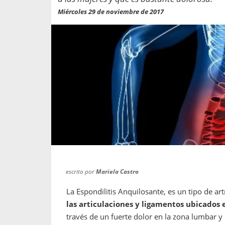
propaga a un gran númer
os entregados por la
Miércoles 29 de noviembre de 2017
oría sobre viajes al extranjero
onas que deben hacer...
escrito por
Mariela Castro
La Espondilitis Anquilosante, es un tipo de a
las articulaciones y ligamentos ubicados 
través de un fuerte dolor en la zona lumbar 