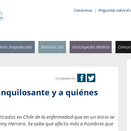
Conócenos
|
Preguntas sobre el 
iente Empoderado
Noticias USS
Enciclopedia Médica
Concurs
Comparte en:
 Rammsy
Rosario García-Huidobro
 anquilosante y a quiénes
stente de
Decana facultad de Odontología,
n Sebastián
Universidad San Sebastián.
añana
¿Cuándo será urgente la
icados en Chile de la enfermedad que en un inicio se
salud bucal?
emia cuando
hnny Herrera. Se sabe que afecta más a hombres que
sa se
En Chile, nadie muere de caries ni de