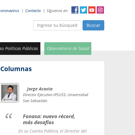
coronavirus
|
Contacto
|
Síguenos en:
Buscar
o Políticas Públicas
Observatorio de Salud
Columnas
Jorge Acosta
Car
Val
Director Ejecutivo IPSUSS, Universidad
IPSUSS
San Sebastián.
Lice
Fonasa: nuevo récord,
le t
más desafíos
La Contr
En su Cuenta Pública, el Director del