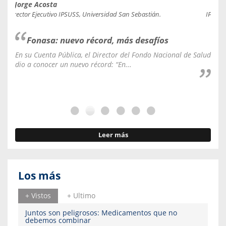
Jorge Acosta
Caro
Director Ejecutivo IPSUSS, Universidad San Sebastián.
IPSUSS
Fonasa: nuevo récord, más desafíos
En su Cuenta Pública, el Director del Fondo Nacional de Salud
La C
dio a conocer un nuevo récord: “En...
fale
Leer más
Los más
+ Vistos
+ Ultimo
Juntos son peligrosos: Medicamentos que no
debemos combinar