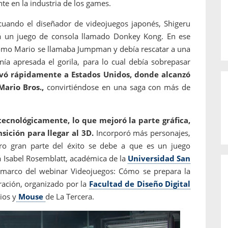
nte en la industria de los games.
, cuando el diseñador de videojuegos japonés, Shigeru
ra un juego de consola llamado Donkey Kong. En ese
omo Mario se llamaba Jumpman y debía rescatar a una
nía apresada el gorila, para lo cual debía sobrepasar
levó rápidamente a Estados Unidos, donde alcanzó
ario Bros.,
convirtiéndose en una saga con más de
tecnológicamente, lo que mejoró la parte gráfica,
nsición para llegar al 3D.
Incorporó más personajes,
ro gran parte del éxito se debe a que es un juego
ta Isabel Rosemblatt, académica de la
Universidad San
l marco del webinar Videojuegos: Cómo se prepara la
ración, organizado por la
Facultad de Diseño Digital
ios y
Mouse
de La Tercera.