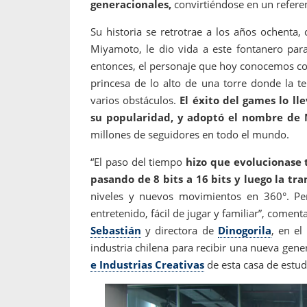
generacionales,
convirtiéndose en un refere
Su historia se retrotrae a los años ochenta
Miyamoto, le dio vida a este fontanero pa
entonces, el personaje que hoy conocemos c
princesa de lo alto de una torre donde la te
varios obstáculos.
El éxito del games lo l
su popularidad, y adoptó el nombre de M
millones de seguidores en todo el mundo.
“El paso del tiempo
hizo que evolucionase 
pasando de 8 bits a 16 bits y luego la tra
niveles y nuevos movimientos en 360°. Pe
entretenido, fácil de jugar y familiar”, comen
Sebastián
y directora de
Dinogorila
, en e
industria chilena para recibir una nueva gene
e Industrias Creativas
de esta casa de estud