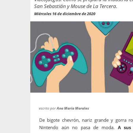
propaga a un gran númer
os entregados por la
San Sebastián y Mouse de La Tercera.
oría sobre viajes al extranjero
onas que deben hacer...
Miércoles 16 de diciembre de 2020
escrito por
Ana María Morales
De bigote chevrón, nariz grande y gorra ro
Nintendo aún no pasa de moda.
A sus