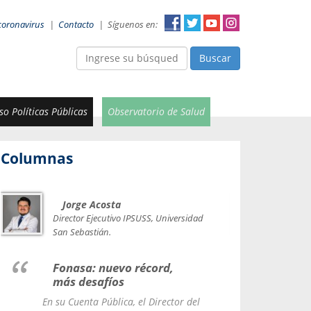
coronavirus
|
Contacto
|
Síguenos en:
Buscar
o Políticas Públicas
Observatorio de Salud
Columnas
Jorge Acosta
Car
Val
Director Ejecutivo IPSUSS, Universidad
IPSUSS
San Sebastián.
Lice
Fonasa: nuevo récord,
le t
más desafíos
La Contr
En su Cuenta Pública, el Director del