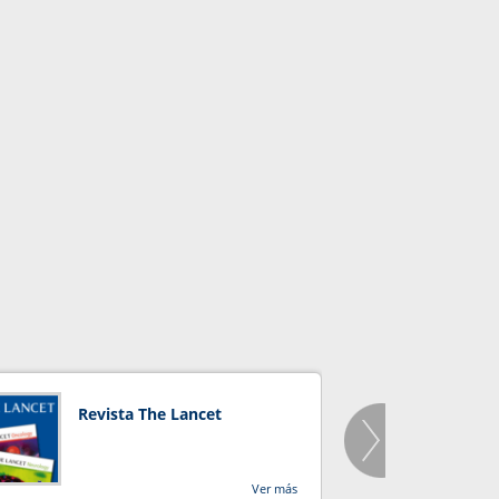
Revista The Lancet
Orga
Salu
Ver más