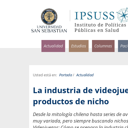
Actualidad
Estudios
Columnas
Pac
Usted está en:
Portada
/
Actualidad
rlos Pérez, Jorge Acosta y
Ignacio Rodríguez
La industria de videoju
rolina Velasco
Infectólogo y profesor asi
S, Facultad de Medicina USS.
Medicina, Universidad Sa
productos de nicho
ncias médicas y
Pandemias del m
Desde la mitología chilena hasta series de av
idio por incapacidad
Usamos la palabra pand
muy variada, pero siempre buscando nichos 
ral
una enfermedad contagio
Videojuegos: Cómo se prepara la industria ch