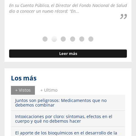
En su Cuenta Pública, el Director del Fondo Nacional de Salud
La C
dio a conocer un nuevo récord: “En...
fale
Leer más
Los más
+ Vistos
+ Ultimo
Juntos son peligrosos: Medicamentos que no
debemos combinar
Intoxicaciones por cloro: síntomas, efectos en el
cuerpo y qué no debemos hacer
El aporte de los bioquímicos en el desarrollo de la