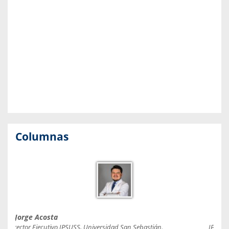
Columnas
Jorge Acosta
Caro
Director Ejecutivo IPSUSS, Universidad San Sebastián.
IPSUSS