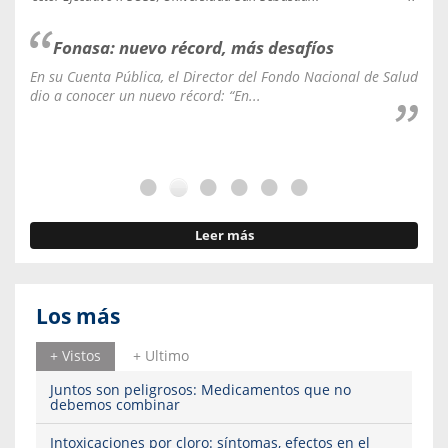
Fonasa: nuevo récord, más desafíos
En su Cuenta Pública, el Director del Fondo Nacional de Salud
La C
dio a conocer un nuevo récord: “En...
fale
Leer más
Los más
+ Vistos
+ Ultimo
Juntos son peligrosos: Medicamentos que no
debemos combinar
Intoxicaciones por cloro: síntomas, efectos en el